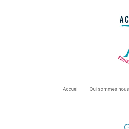
Passer
au
contenu
principal
Accueil
Qui sommes nous 
Gymnastiq